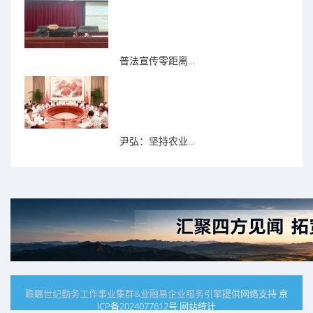
普法宣传零距离...
尹弘：坚持农业...
瞻瞩世纪
勤务工作事业集群
&
业融易
企业服务引擎
提供网络支持
京
ICP备2024077612号
网站统计