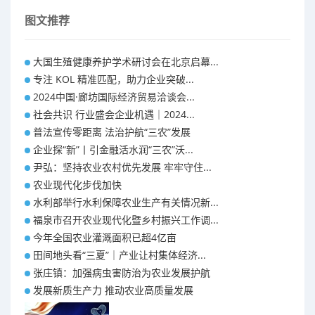
发展新质生产力 推动农业高质量发展
图文推荐
大国生殖健康养护学术研讨会在北京启幕...
专注 KOL 精准匹配，助力企业突破...
2024中国·廊坊国际经济贸易洽谈会...
社会共识 行业盛会企业机遇｜2024...
普法宣传零距离 法治护航“三农”发展
企业探“新”丨引金融活水润“三农”沃...
尹弘：坚持农业农村优先发展 牢牢守住...
农业现代化步伐加快
水利部举行水利保障农业生产有关情况新...
福泉市召开农业现代化暨乡村振兴工作调...
今年全国农业灌溉面积已超4亿亩
田间地头看“三夏”｜产业让村集体经济...
张庄镇：加强病虫害防治为农业发展护航
发展新质生产力 推动农业高质量发展