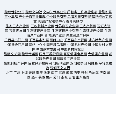
瞻瞩世纪公司
瞻瞩文学社
文学艺术事业集群
勤务工作事业集群
业融引擎
事业集群
产业合作事业集群
企业服务引擎
品牌发展引擎
瞻瞩世纪公司高
文
知识产权服务中心
奋斗者联盟
生态三农产业网
三农机械产业网
世界数智农业网
三农产经网
智汇农资
网
农耕视界网
生态环境产业网
生态环境产业引擎
生态环境产经网
生态
海洋产业网
新能源产业网
再生资源产经网
千百县市门户网
千百县市引擎
网络中心
千百县市产经网
地方特色产业网
中国县级门户网
网络中心
中国县域品牌网
中国乡村产经网
中国乡村文旅
网
中国乡村发展网
中国乡村传媒网
瞻瞩文艺网
瞻瞩传媒网
国民营养健康网
富硒健康食品网
大健康产业网
老
龄服务产业网
健康食品产业网
智能科技产经网
民营经济振兴网
创新创业网
双创服务网
房融易
芊容惠妆
造
双倾秀女人界
北京
广州
上海
天津
重庆
沈阳
南京
武汉
成都
西安
开封
哈尔滨
济南
淄
博
滨州
芜湖
杭州
厦门
南充
贵阳
山东高青