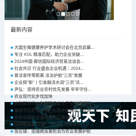
最新内容
大国生殖健康养护学术研讨会在北京启幕...
专注 KOL 精准匹配，助力企业突破...
2024中国·廊坊国际经济贸易洽谈会...
社会共识 行业盛会企业机遇｜2024...
普法宣传零距离 法治护航“三农”发展
企业探“新”丨引金融活水润“三农”沃...
尹弘：坚持农业农村优先发展 牢牢守住...
农业现代化步伐加快
水利部举行水利保障农业生产有关情况新...
福泉市召开农业现代化暨乡村振兴工作调...
今年全国农业灌溉面积已超4亿亩
田间地头看“三夏”｜产业让村集体经济...
张庄镇：加强病虫害防治为农业发展护航